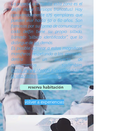
La especie que habita esta zona es el
delfín mular (Tursiops truncatus). Hay
aproximadamente 175 ejemplares que
pueden vivir hasta 50 o 60 años. Son
famosos por su forma de comunicarse:
cada delfín tiene su propio silbido,
llamado “silbido identificador”, que lo
distingue de los demás.
Es posible admirar a estos magníficos
mamíferos respetando a los animales,
dentro de un proyecto de
avistamientos sostenibles
(
https://www.lifegate.it/persone/stile-
di-vita/delfini-in-sardegna
).
reserva habitación
volver a experiencias