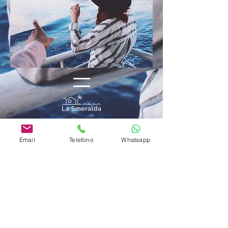
Contáctanos
Tel. +39 0789 17 12 683
Email
Telefono
Whatsapp
WhatsApp
+39 351 763 6019
Correo electrónico
info@lasmeralda.it