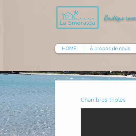
Boutique room
HOME
À propos de nous
Chambres triples