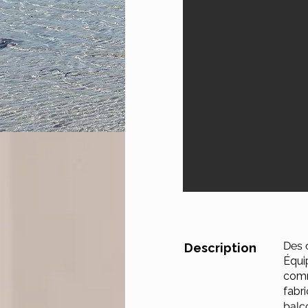
Des 
Description
Équip
comm
fabri
balc