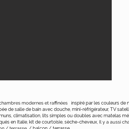
chambres modernes et raffinées i
nspiré par les couleurs de 
ée de salle de bain avec douche, mini-réfrigérateur, TV satell
uns, climatisation, lits simples ou doubles avec matelas mé
qués en Italie, kit de courtoisie, sèche-cheveux,
Il y a aussi c
on / terrasse.
/ balcon / terrasse,