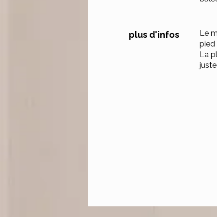
Le m
plus d'infos
pied 
La p
just