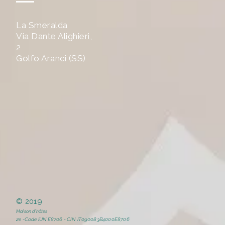
La Smeralda
Via Dante Alighieri,
2
Golfo Aranci (SS)
© 2019
Maison d'hôtes
2e -Code IUN
E8706 - CIN IT090083B4000E8706