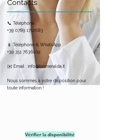
Contacts
📞 Téléphone :
+39 0789 1712683
📱 Téléphone & WhatsApp :
+39 351 7636019
✉️ Email :
info@lasmeralda.it
Nous sommes à votre disposition pour
toute information !
Vérifier la disponibilité