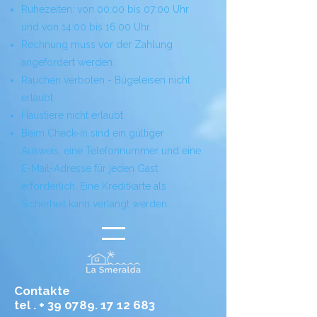
Ruhezeiten: von 00:00 bis 07:00 Uhr
und von 14:00 bis 16:00 Uhr.
Rechnung muss vor der Zahlung
angefordert werden.
Rauchen verboten - Bügeleisen nicht
erlaubt
Haustiere nicht erlaubt
Beim Check-in sind ein gültiger
Ausweis, eine Telefonnummer und eine
E-Mail-Adresse für jeden Gast
erforderlich. Eine Kreditkarte als
Sicherheit kann verlangt werden.
Contakte
tel . +
39 0789. 17 12 683