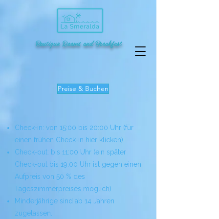
Boutique Rooms and Breakfast
Preise & Buchen
Check-in: von 15:00 bis 20:00 Uhr (für
einen frühen Check-in hier klicken)
Check-out: bis 11:00 Uhr (ein später
Check-out bis 19:00 Uhr ist gegen einen
Aufpreis von 50 % des
Tageszimmerpreises möglich)
Minderjährige sind ab 14 Jahren
zugelassen.