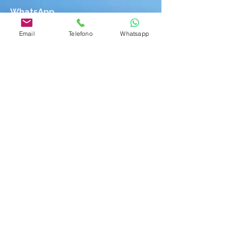
WhatsApp
+39 351 763 6019
Email
Telefono
Whatsapp
e-mail
info@lasmeralda.it
La Smeralda
Via Alighieri 2
Golfo Aranci (SS)
IUN E8706
La Smeralda
© 2019
Pension
2° -
Codice IUN E8706 - CIN IT090083B4000E8706