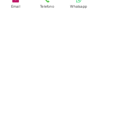
Email
Telefono
Whatsapp
Zimmer
Contakte
tel . +
39 0789. 17 12 683
WhatsApp
+39 351 763 6019
e-mail
info@lasmeralda.it