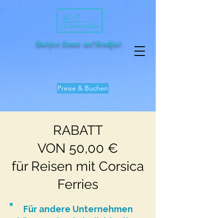
Boutique Rooms and Breakfast
Preise & Buchen
AUSFLÜGE MIT DEM
RABATT
SCHIFF
VON 50,00 €
für Reisen mit Corsica
Prezzi speciali per i nostri
ospiti:
Ferries
Für andere Unternehmen