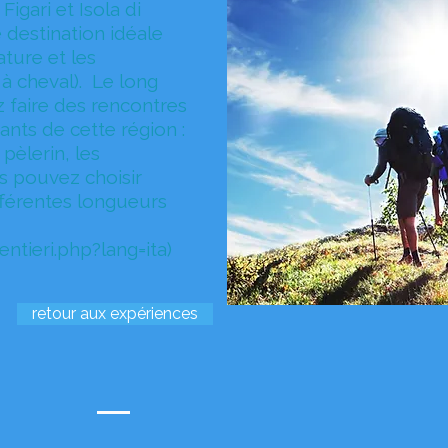
igari et Isola di
 destination idéale
ture et les
 à cheval). Le long
z faire des rencontres
ants de cette région :
pèlerin, les
us pouvez choisir
ifférentes longueurs
entieri.php?lang=ita)
retour aux expériences