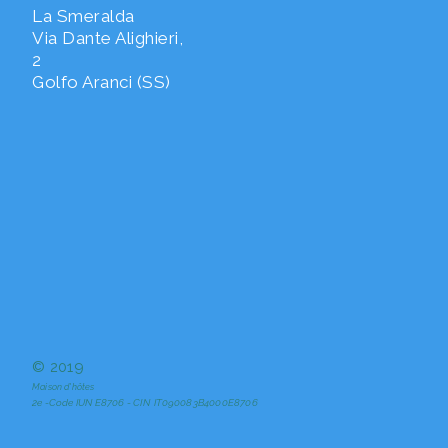
La Smeralda
Via Dante Alighieri,
2
Golfo Aranci (SS)
© 2019
Maison d'hôtes
2e -Code IUN
E8706 - CIN IT090083B4000E8706