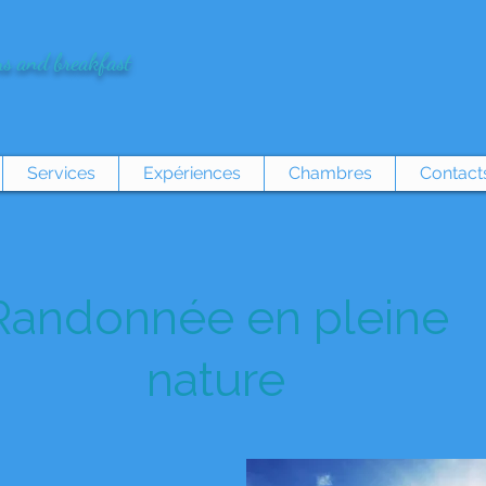
s and breakfast
Services
Expériences
Chambres
Contact
Randonnée en pleine
nature