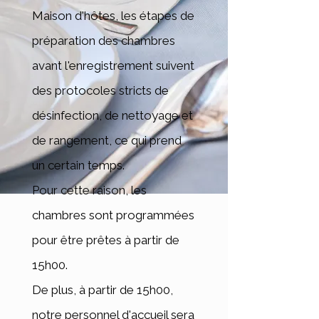
Maison d'hôtes,
les étapes de
préparation des chambres
avant l'enregistrement suivent
des protocoles stricts de
désinfection, de nettoyage et
de rangement, ce qui prend
un certain temps.
Pour cette raison, les
chambres sont programmées
pour être prêtes à partir de
15h00.
De plus, à partir de 15h00,
notre personnel d'accueil sera