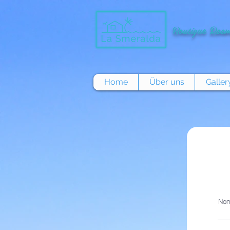
Boutique Room
Home
Über uns
Galler
No