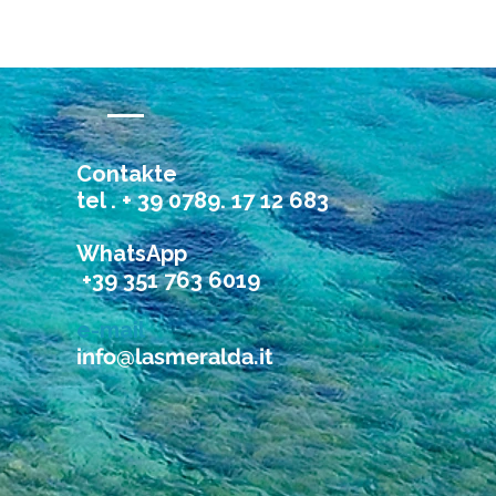
Contakte
tel . + 39 0789. 17 12 683
WhatsApp
+39 351 763 6019
e-mail
info@lasmeralda.it