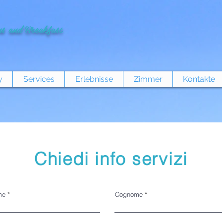
s and Breakfast
y
Services
Erlebnisse
Zimmer
Kontakte
Chiedi info servizi
me
Cognome