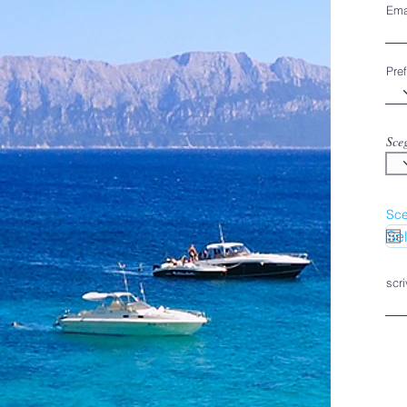
Ema
Pre
Sceg
Sce
scr