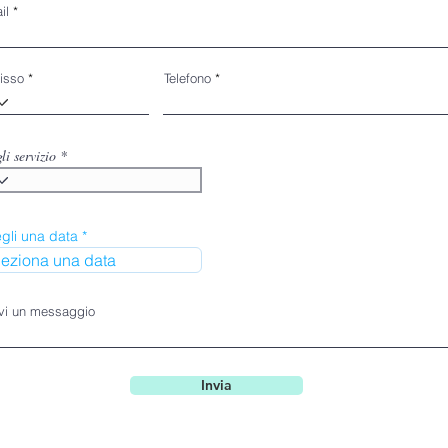
il
fisso
Telefono
li servizio
r
gli una data
*
e
q
u
i
r
ivi un messaggio
e
d
Invia