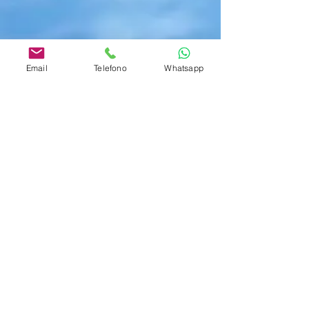
Email
Telefono
Whatsapp
Contattaci
tel . +
39 0789. 17 12 683
WhatsApp
+39 351 763 6019