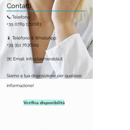
Contatti
📞
Telefono:
+39 0789 1712683
📱 Telefono & WhatsApp:
+39 351 7636019
✉️ Email:
info@lasmeralda.it
Siamo a tua disposizione per qualsiasi
informazione!
Verifica disponibilità