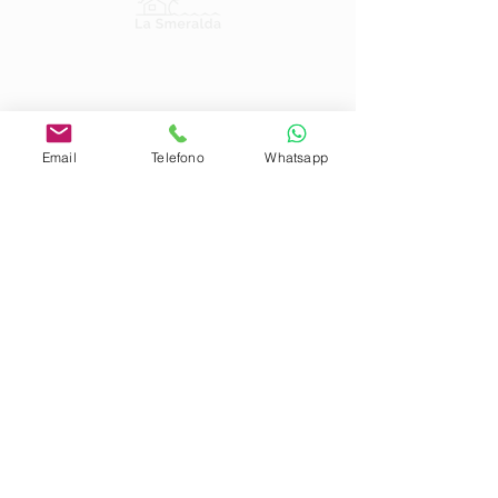
Contattaci
tel . +
39 0789. 17 12 683
WhatsApp
+39 351 763 6019
Email
Telefono
Whatsapp
e-mail
info@lasmeralda.it
La Smeralda
Via Alighieri 2
Golfo Aranci (SS)
IUN E8706