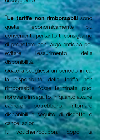
di soggiorno
*
Le tariffe non rimborsabili
sono
quelle economicamente più
convenienti, pertanto ti consigliamo
di prenotare con largo anticipo per
evitare l'esaurimento della
disponibilità.
Qualora scegliessi un periodo in cui
la disponibilità della tariffa non
rimborsabile fosse terminata, puoi
riprovare in seguito, in quanto alcune
camere potrebbero ritornare
disponibili a seguito di disdette o
cancellazioni.
Il voucher/coupon, dopo la