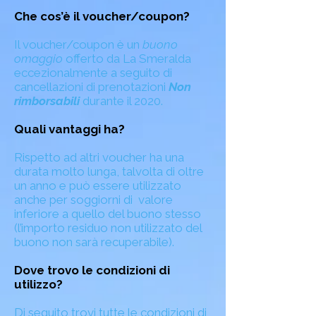
Che cos’è il voucher/coupon?
Il voucher/coupon è un
buono
omaggio
offerto da La Smeralda
eccezionalmente a seguito di
cancellazioni di prenotazioni
Non
rimborsabili
durante il 2020.
Quali vantaggi ha?
Rispetto ad altri voucher ha una
durata molto lunga, talvolta di oltre
un anno e può essere utilizzato
anche per soggiorni di valore
inferiore a quello del buono stesso
(l’importo residuo non utilizzato del
buono non sarà recuperabile).
Dove trovo le condizioni di
utilizzo?
Di seguito trovi tutte le condizioni di