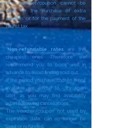
The voucher/coupon cannot be
used for the purchase of extra
services or for the payment of the
tourist tax
*Non-refundable rates
are the
cheapest ones. Therefore we
recommend you to book well in
advance to avoid finding sold out.
If the period you have chosen is not
available we advise to try again
later, as you may find availability
again following cancellations.
The voucher/coupon not used by
expiration date, can no longer be
used or refunded.