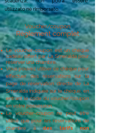
scadenza, non potrà essere
utilizzato né rimborsato.
Voucher/coupon
Règlement complet
Le voucher-coupon est un chèque
cadeau offert par La Smeralda pour
reserver una chambre.
Vous pouvez utiliser ce chèque pour
effectuer des réservations sur la
page de réservation directe de La
Smeralda indiquée sur le chèque, en
entrant le code du voucher/coupon
en votre possession.
Le voucher-coupon ne peut être
utilisé que pour les réservations de
chambre à
des tarifs non