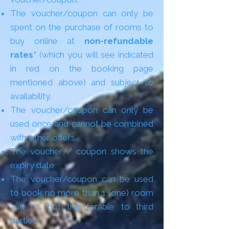
The voucher/coupon can only be
spent on the purchase of rooms to
buy online at
non-refundable
rates*
(which you will see indicated
in red on the booking page
mentioned above) and subject to
availability.
The voucher/coupon can only be
used once and cannot be combined
with other offers.
The voucher / coupon shows the
expiry date
The voucher/coupon can be used
to book no more than 1 (one) room
and it's not transferable to third
parties.